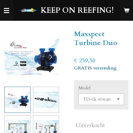
Ga
KEEP ON REEFING!
direct
naar
de
Maxspect
hoofdinhoud
Turbine Duo
€ 259,50
GRATIS verzending
Model
Uitverkocht