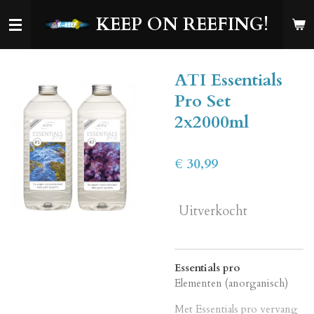
Ga
KEEP ON REEFING!
direct
naar
de
ATI Essentials
hoofdinhoud
Pro Set
2x2000ml
€ 30,99
Uitverkocht
Essentials pro
Elementen (anorganisch)
Met Essentials pro vervang