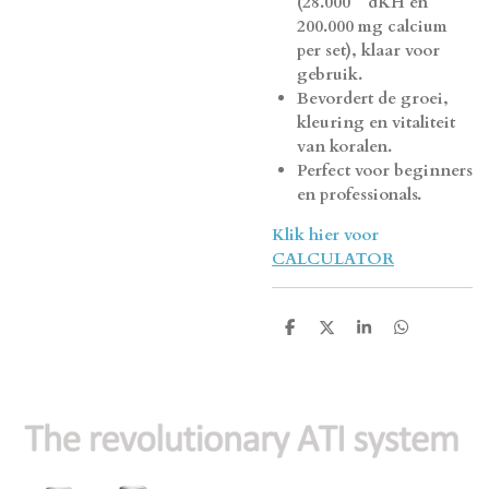
(28.000 ° dKH en
200.000 mg calcium
per set), klaar voor
gebruik.
Bevordert de groei,
kleuring en vitaliteit
van koralen.
Perfect voor beginners
en professionals.
Klik hier voor
CALCULATOR
D
D
S
D
e
e
h
e
l
e
a
l
e
l
r
e
n
e
n