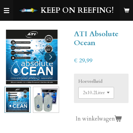
Ga
KEEP ON REEFING!
direct
naar
de
ATI Absolute
hoofdinhoud
Ocean
€ 29,99
Hoeveelheid
In winkelwagen