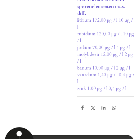
sporenelementen max.
diff.
lithium 172,00 µg / l 10 µg /
l
rubidium 120,00 µg / l 10 µg
/ l
jodium 70,00 µg / l 4 µg / l
molybdeen 12,00 µg / l 2 µg
/ l
barium 10,00 µg / l 2 µg / l
vanadium 1,40 µg / l 0,4 µg /
l
zink 1,00 µg / l 0,4 µg / l
D
D
S
D
e
e
h
e
l
e
a
l
e
l
r
e
n
e
n