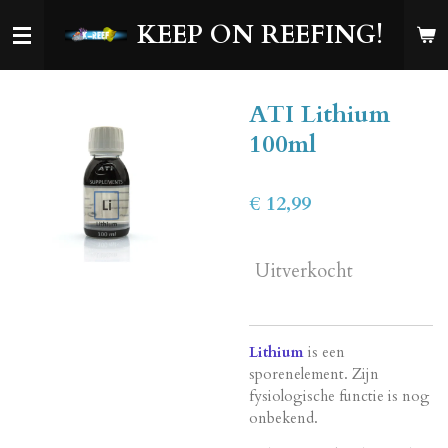
Ga
KEEP ON REEFING!
direct
naar
de
ATI Lithium
hoofdinhoud
100ml
€ 12,99
Uitverkocht
Lithium
is een
sporenelement. Zijn
fysiologische functie is nog
onbekend.