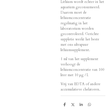
Lithium wordt echter in het
aquarium geconsumeerd.
Daarom moet de
lithiumconcentratie
regelmatig in het
laboratorium worden
gecontroleerd. Gerichte
suppletie werkt het beste
met ons ultrapuur
lithiumsupplement.
1 ml van het supplement
verhoogt de
lithiumconcentratie van 100
liter met 10 μg / l.
Vrij van EDTA of andere
accumulatieve chelatoren.
D
D
S
D