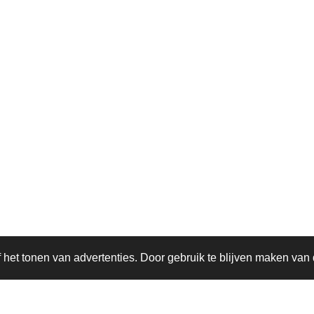
het tonen van advertenties. Door gebruik te blijven maken van 