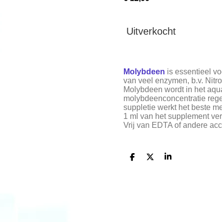
Uitverkocht
Molybdeen
is essentieel vo
van veel enzymen, b.v. Nitro
Molybdeen wordt in het aq
molybdeenconcentratie regel
suppletie werkt het beste m
1 ml van het supplement ver
Vrij van EDTA of andere acc
D
D
S
e
e
h
l
e
a
e
l
r
n
e