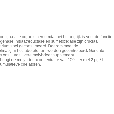
or bijna alle organismen omdat het belangrijk is voor de functie
genase, nitraatreductase en sulfietoxidase zijn cruciaal.
uarium snel geconsumeerd. Daarom moet de
matig in het laboratorium worden gecontroleerd. Gerichte
et ons ultrazuivere molybdeensupplement.
hoogt de molybdeenconcentratie van 100 liter met 2 μg / l.
umulatieve chelatoren.