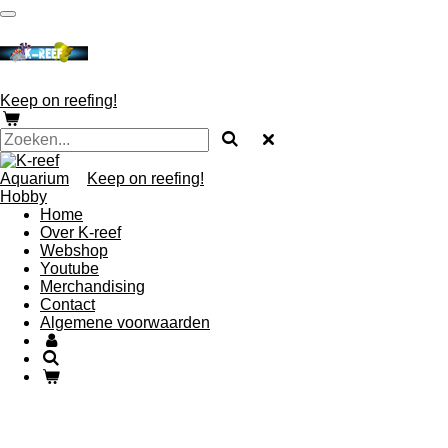
Ga
direct
naar
de
hoofdinhoud
Keep on reefing!
Keep on reefing!
Home
Over K-reef
Webshop
Youtube
Merchandising
Contact
Algemene voorwaarden