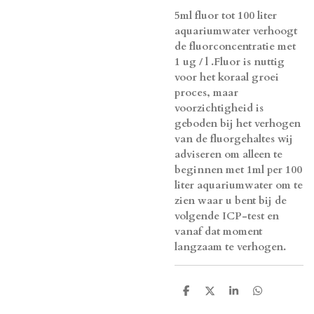
5ml fluor tot 100 liter
aquariumwater verhoogt
de fluorconcentratie met
1 ug / l .Fluor is nuttig
voor het koraal groei
proces, maar
voorzichtigheid is
geboden bij het verhogen
van de fluorgehaltes wij
adviseren om alleen te
beginnen met 1ml per 100
liter aquariumwater om te
zien waar u bent bij de
volgende ICP-test en
vanaf dat moment
langzaam te verhogen.
D
D
S
D
e
e
h
e