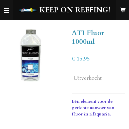
Ga
KEEP ON REEFING!
direct
naar
de
ATI Fluor
hoofdinhoud
1000ml
€ 15,95
Uitverkocht
Eén element voor de
gerichte aanvoer van
Fluor in rifaquaria.