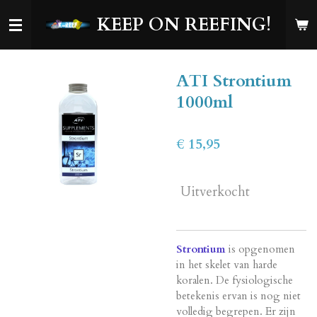
Ga
KEEP ON REEFING!
direct
naar
de
ATI Strontium
hoofdinhoud
1000ml
€ 15,95
Uitverkocht
Strontium
is opgenomen
in het skelet van harde
koralen. De fysiologische
betekenis ervan is nog niet
volledig begrepen. Er zijn