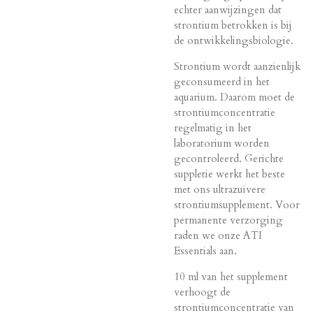
echter aanwijzingen dat
strontium betrokken is bij
de ontwikkelingsbiologie.
Strontium wordt aanzienlijk
geconsumeerd in het
aquarium. Daarom moet de
strontiumconcentratie
regelmatig in het
laboratorium worden
gecontroleerd. Gerichte
suppletie werkt het beste
met ons ultrazuivere
strontiumsupplement. Voor
permanente verzorging
raden we onze ATI
Essentials aan.
10 ml van het supplement
verhoogt de
strontiumconcentratie van