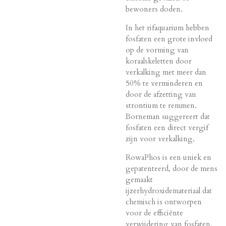
bewoners doden.
In het rifaquarium hebben
fosfaten een grote invloed
op de vorming van
koraalskeletten door
verkalking met meer dan
50% te verminderen en
door de afzetting van
strontium te remmen.
Borneman suggereert dat
fosfaten een direct vergif
zijn voor verkalking.
RowaPhos is een uniek en
gepatenteerd, door de mens
gemaakt
ijzerhydroxidemateriaal dat
chemisch is ontworpen
voor de efficiënte
verwijdering van fosfaten,