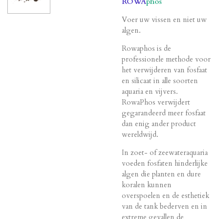
ROWA
phos
Voer uw vissen en niet uw
algen.
Rowaphos is de
professionele methode voor
het verwijderen van fosfaat
en silicaat in alle soorten
aquaria en vijvers.
RowaPhos verwijdert
gegarandeerd meer fosfaat
dan enig ander product
wereldwijd.
In zoet- of zeewateraquaria
voeden fosfaten hinderlijke
algen die planten en dure
koralen kunnen
overspoelen en de esthetiek
van de tank bederven en in
extreme gevallen de