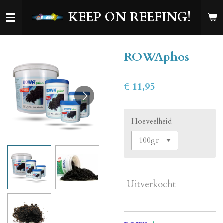
Ga
KEEP ON REEFING!
direct
naar
de
ROWAphos
hoofdinhoud
€ 11,95
Hoeveelheid
Uitverkocht