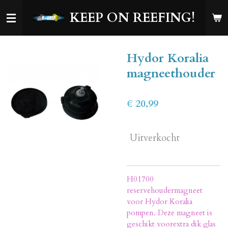
Ga
KEEP ON REEFING!
direct
naar
de
Hydor Koralia
hoofdinhoud
magneethouder
€ 20,99
Uitverkocht
H01700
reservehoudermagneet
voor Hydor Koralia
pompen. Deze magneet is
geschikt voorextra dik glas