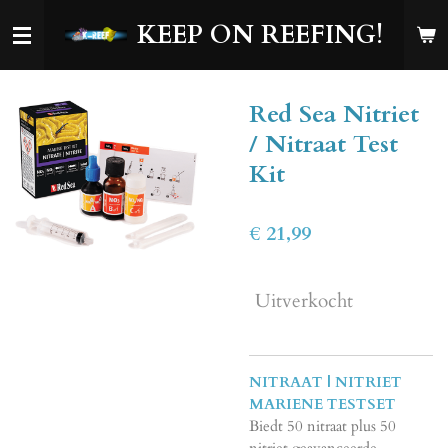
Ga
KEEP ON REEFING!
direct
naar
de
Red Sea Nitriet
hoofdinhoud
/ Nitraat Test
Kit
€ 21,99
Uitverkocht
NITRAAT | NITRIET
MARIENE TESTSET
Biedt 50 nitraat plus 50
nitriet geavanceerde