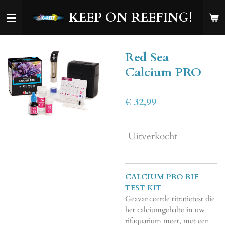
Ga
KEEP ON REEFING!
direct
naar
de
Red Sea
hoofdinhoud
Calcium PRO
€ 32,99
Uitverkocht
CALCIUM PRO RIF
TEST KIT
Geavanceerde titratietest die
het calciumgehalte in uw
rifaquarium meet, met een