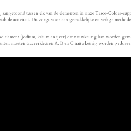
 aangetoond tussen elk van de elementen in onze Trace-Colors-suppl
etabole activiteit. Dit zorgt voor een gemakkelijke en veilige method
end element (jodium, kalium en ijzer) dat nauwkeurig kan worden gem
iënten moeten traceerkleuren A, B en C nauwkeurig worden gedoseer