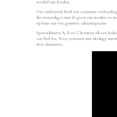
weefsel van koralen.
Ons onderzoek heeft een constante verhouding
die evenredig is met de groei van koralen en m
op basis van een gemeten calciumopname.
Sporenkleuren A, B en C bevatten elk een leid
van Red Sea. Voor systemen met ultralage nutr
deze elementen.