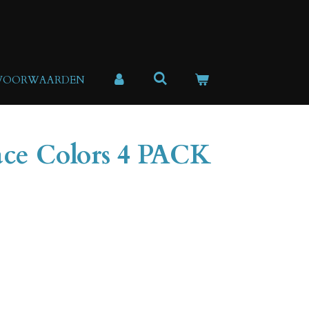
 VOORWAARDEN
ace Colors 4 PACK