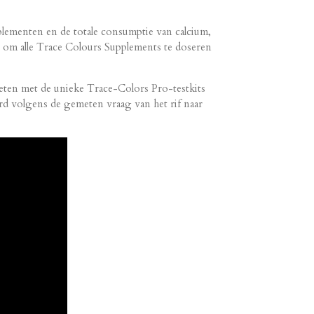
ementen en de totale consumptie van calcium,
e om alle Trace Colours Supplements te doseren
eten met de unieke Trace-Colors Pro-testkits
d volgens de gemeten vraag van het rif naar