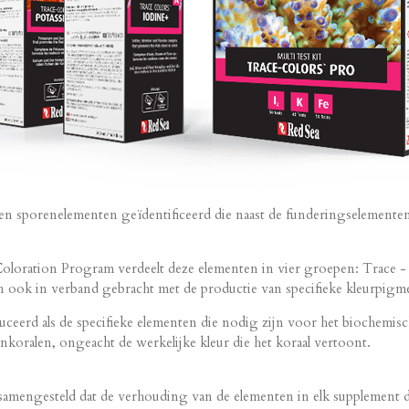
 en sporenelementen geïdentificeerd die naast de funderingselementen 
oloration Program verdeelt deze elementen in vier groepen: Trace - C
n ook in verband gebracht met de productie van specifieke kleurpigme
rd als de specifieke elementen die nodig zijn voor het biochemische
eenkoralen, ongeacht de werkelijke kleur die het koraal vertoont.
engesteld dat de verhouding van de elementen in elk supplement dezel