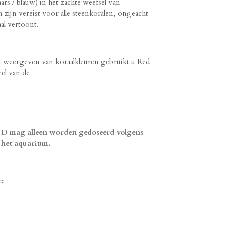
ars / blauw) in het zachte weefsel van
 zijn vereist voor alle steenkoralen, ongeacht
aal vertoont.
et weergeven van koraalkleuren gebruikt u Red
el van de
D mag alleen worden gedoseerd volgens
 het aquarium.
: