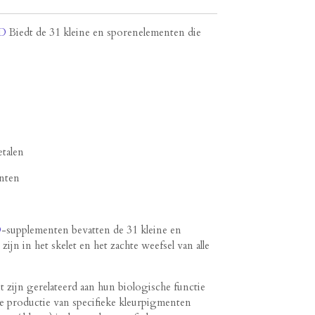
 D
Biedt de 31 kleine en sporenelementen die
talen
enten
D
-supplementen bevatten de 31 kleine en
jn in het skelet en het zachte weefsel van alle
 zijn gerelateerd aan hun biologische functie
 productie van specifieke kleurpigmenten