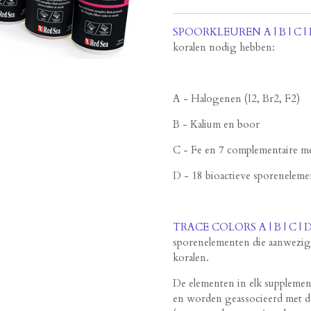
SPOORKLEUREN A | B | C |
koralen nodig hebben:
A - Halogenen (I2, Br2, F2)
B - Kalium en boor
C - Fe en 7 complementaire me
D - 18 bioactieve sporenelem
TRACE COLORS A | B | C | 
sporenelementen die aanwezig zi
koralen.
De elementen in elk supplement
en worden geassocieerd met de