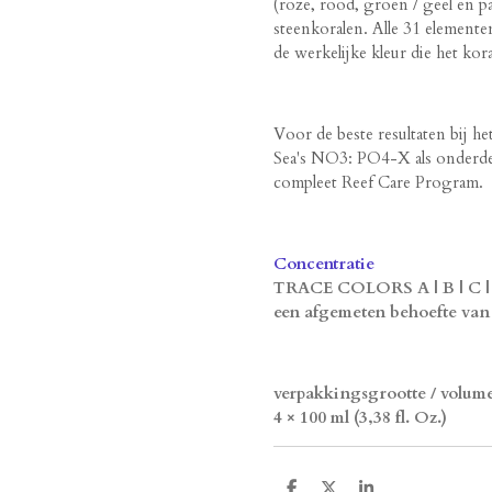
(roze, rood, groen / geel en pa
steenkoralen. Alle 31 elementen
de werkelijke kleur die het kor
Voor de beste resultaten bij h
Sea's NO3: PO4-X als onderde
compleet Reef Care Program.
Concentratie
TRACE COLORS A | B | C | 
een afgemeten behoefte van
verpakkingsgrootte / volume
4 × 100 ml (3,38 fl. Oz.)