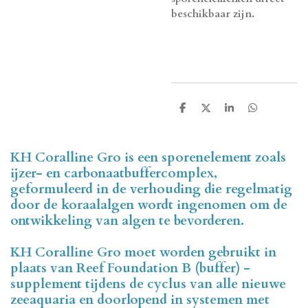
beschikbaar zijn.
D
D
S
D
e
e
h
e
l
e
a
l
e
l
r
e
n
e
n
KH Coralline Gro is een sporenelement zoals
ijzer- en carbonaatbuffercomplex,
geformuleerd in de verhouding die regelmatig
door de koraalalgen wordt ingenomen om de
ontwikkeling van algen te bevorderen.
KH Coralline Gro moet worden gebruikt in
plaats van Reef Foundation B (buffer) -
supplement tijdens de cyclus van alle nieuwe
zeeaquaria en doorlopend in systemen met