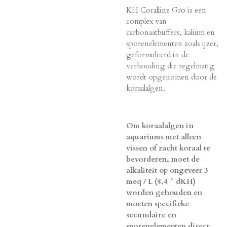
KH Coralline Gro is een
complex van
carbonaatbuffers, kalium en
sporenelementen zoals ijzer,
geformuleerd in de
verhouding die regelmatig
wordt opgenomen door de
koraalalgen.
Om koraalalgen in
aquariums met alleen
vissen of zacht koraal te
bevorderen, moet de
alkaliteit op ongeveer 3
meq / L (8,4 ° dKH)
worden gehouden en
moeten specifieke
secundaire en
sporenelementen direct