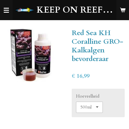
Ga
KEEP ON REEFING!
direct
naar
de
Red Sea KH
hoofdinhoud
Coralline GRO-
Kalkalgen
bevorderaar
€ 16,99
Hoeveelheid