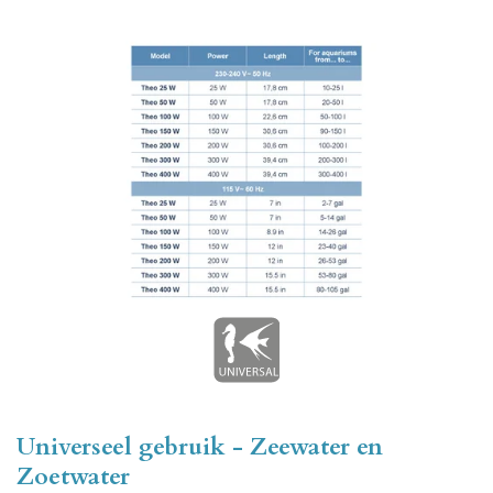
l
e
a
l
e
l
r
e
n
e
n
Universeel gebruik - Zeewater en
Zoetwater