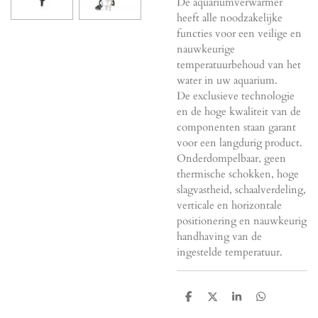
De aquariumverwarmer
heeft alle noodzakelijke
functies voor een veilige en
nauwkeurige
temperatuurbehoud van het
water in uw aquarium.
De exclusieve technologie
en de hoge kwaliteit van de
componenten staan garant
voor een langdurig product.
Onderdompelbaar, geen
thermische schokken, hoge
slagvastheid, schaalverdeling,
verticale en horizontale
positionering en nauwkeurig
handhaving van de
ingestelde temperatuur.
D
D
S
D
e
e
h
e