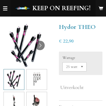
Ga
KEEP ON REEFING!
direct
naar
de
Hydor THEO
hoofdinhoud
€ 22,90
Wattage
Uitverkocht