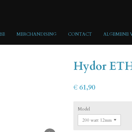
BE
MERCHANDISING
CONTACT
ALGEMENE
Hydor ETH 
€ 61,90
Model