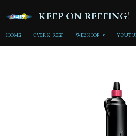
Ga
direct
KEEP ON REEFING!
naar
de
hoofdinhoud
HOME
OVER K-REEF
WEBSHOP
YOUTU