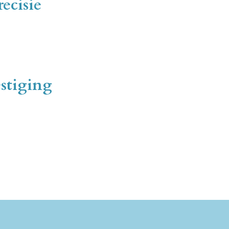
ecisie
stiging