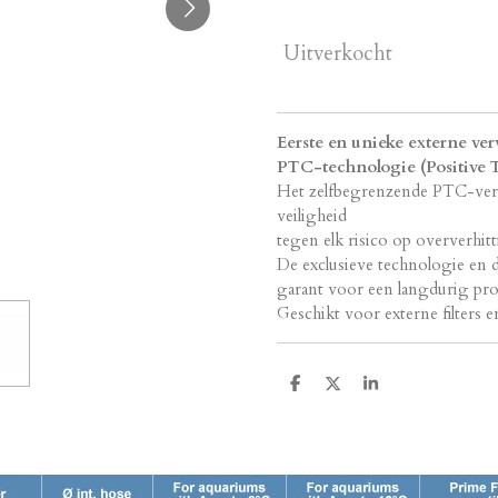
Uitverkocht
Eerste en unieke externe ve
PTC-technologie (Positive T
Het zelfbegrenzende PTC-ver
veiligheid
tegen elk risico op oververhit
De exclusieve technologie en 
garant voor een langdurig pro
Geschikt voor externe filters 
D
D
S
e
e
h
l
e
a
e
l
r
n
e