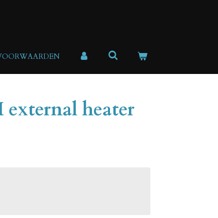
 VOORWAARDEN
external heater