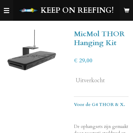
Ga
KEEP ON REEFING!
direct
naar
de
MicMol THOR
hoofdinhoud
Hanging Kit
€ 29,00
Uitverkocht
Voor de G4 THOR & X.
De ophangsets zijn gemaakt
door roestvrij staaldraad en