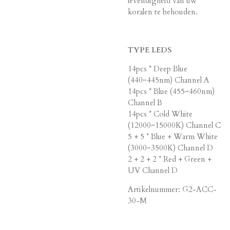
levendigheid van uw
koralen te behouden.
TYPE LEDS
14pcs * Deep Blue
(440~445nm) Channel A
14pcs * Blue (455~460nm)
Channel B
14pcs * Cold White
(12000~15000K) Channel C
5 + 5 * Blue + Warm White
(3000~3500K) Channel D
2 + 2 + 2 * Red + Green +
UV Channel D
Artikelnummer: G2-ACC-
30-M