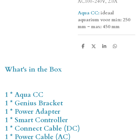
AC100-240V, 2.0A
Aqua CC:
ideaal
aquarium voor min: 250
mm ~ max: 450 mm
D
D
S
D
e
e
h
e
l
e
a
l
e
l
r
e
n
e
n
What's in the Box
1 * Aqua CC
1 * Genius Bracket
1 * Power Adapter
1 * Smart Controller
1 * Connect Cable (DC)
1 * Power Cable (AC)