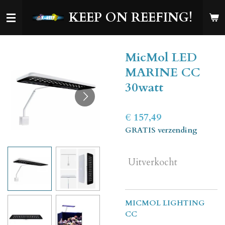
Ga
KEEP ON REEFING!
direct
naar
de
MicMol LED
hoofdinhoud
MARINE CC
30watt
€ 157,49
GRATIS verzending
Uitverkocht
MICMOL LIGHTING
CC