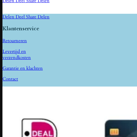
Delen
Deel
Share
Delen
Delen
Deel
Share
Delen
Klantenservice
Retourneren
Levertijd en
verzendkosten
Garantie en klachten
Contact