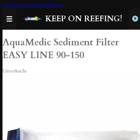
Ga direct naar de hoofdinhoud
KEEP ON REEFING!
0
AquaMedic Sediment Filter
EASY LINE 90-150
Uitverkocht