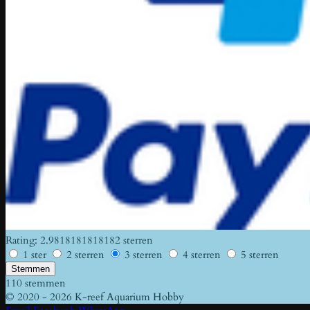
Rating: 2.9818181818182 sterren
1 ster
2 sterren
3 sterren
4 sterren
5 sterren
Stemmen
110 stemmen
© 2020 - 2026 K-reef Aquarium Hobby