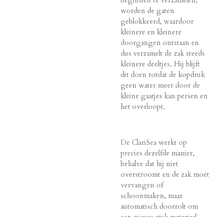
worden de gaten
geblokkeerd, waardoor
kleinere en kleinere
doorgangen ontstaan en
dus verzamelt de zak steeds
kleinere deeltjes. Hij blijft
dit doen totdat de kopdruk
geen water meer door de
kleine gaatjes kan persen en
het overloopt.
De ClariSea werkt op
precies dezelfde manier,
behalve dat hij niet
overstroomt en de zak moet
vervangen of
schoonmaken, maar
automatisch doorrolt om
een nieuw stuk materiaal