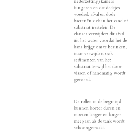
nederzettingskamers
fungeren en dat deeltjes
voedsel, afval en dode
bacteriën zich in het zand of
substraat nestelen. De
clarisea verwijdert dit afval
uit het water voordat het de
kans krijgt om te bezinken,
maar verwijdert ook
sedimenten van het
substraat terwijl het door
vissen of handmatig wordt
geroerd.
De rollen in de begintijd
kunnen korter duren en
moeten langer en langer
meegaan als de tank wordt
schoongemaakt.