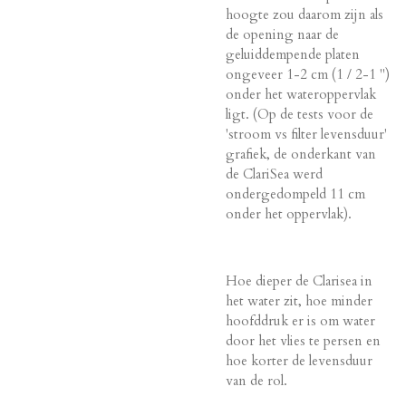
hoogte zou daarom zijn als
de opening naar de
geluiddempende platen
ongeveer 1-2 cm (1 / 2-1 ")
onder het wateroppervlak
ligt. (Op de tests voor de
'stroom vs filter levensduur'
grafiek, de onderkant van
de ClariSea werd
ondergedompeld 11 cm
onder het oppervlak).
Hoe dieper de Clarisea in
het water zit, hoe minder
hoofddruk er is om water
door het vlies te persen en
hoe korter de levensduur
van de rol.