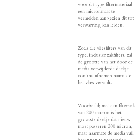
voor dit type filtermateriaal
een micronmaat te
vermelden aangezien dit tot
verwarring kan leiden.
Zoals alle vliesfilters van dit
type, inclusief zakfilters, zal
de grootte van het door de
media verwijderde deeltje
continu afnemen naarmate
het vlies vervuilt.
Voorbeeld; met een filtersok
van 200 micron is het
grootste deeltje dat nieuw
moet passeren 200 micron,
maar naarmate de media vuil
beginnen te verzamelen,