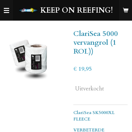
Ga
KEEP ON REEFING!
direct
naar
de
ClariSea 5000
hoofdinhoud
vervangrol (1
ROL))
€ 19,95
Uitverkocht
ClariSea SK5000XL
FLEECE
VERBETERDE