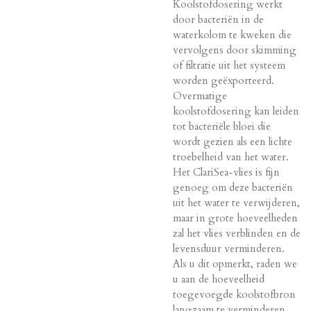
Koolstofdosering werkt
door bacteriën in de
waterkolom te kweken die
vervolgens door skimming
of filtratie uit het systeem
worden geëxporteerd.
Overmatige
koolstofdosering kan leiden
tot bacteriële bloei die
wordt gezien als een lichte
troebelheid van het water.
Het ClariSea-vlies is fijn
genoeg om deze bacteriën
uit het water te verwijderen,
maar in grote hoeveelheden
zal het vlies verblinden en de
levensduur verminderen.
Als u dit opmerkt, raden we
u aan de hoeveelheid
toegevoegde koolstofbron
langzaam te verminderen.