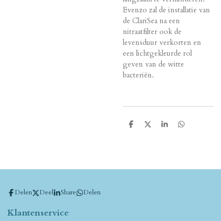
Evenzo zal de installatie van
de ClariSea na een
nitraatfilter ook de
levensduur verkorten en
een lichtgekleurde rol
geven van de witte
bacteriën.
D
D
S
D
e
e
h
e
l
e
a
l
e
l
r
e
n
e
n
Delen
Deel
Share
Delen
Klantenservice