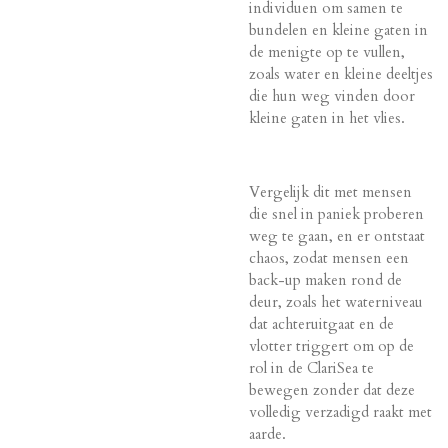
individuen om samen te
bundelen en kleine gaten in
de menigte op te vullen,
zoals water en kleine deeltjes
die hun weg vinden door
kleine gaten in het vlies.
Vergelijk dit met mensen
die snel in paniek proberen
weg te gaan, en er ontstaat
chaos, zodat mensen een
back-up maken rond de
deur, zoals het waterniveau
dat achteruitgaat en de
vlotter triggert om op de
rol in de ClariSea te
bewegen zonder dat deze
volledig verzadigd raakt met
aarde.