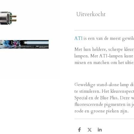
Uitverkocht
ATI
is een van de meest gewil
Met hun heldere, scherpe kleur
lampen. Met ATI-lampen kunt u
mixen en matchen om het ulti
Geweldige stand-alone lamp d
te stimuleren. Het kleurenspec
Special en de Blue Plus. Deze 
fluorescerende pigmenten in je
rode en groene pieken zijn.
D
D
S