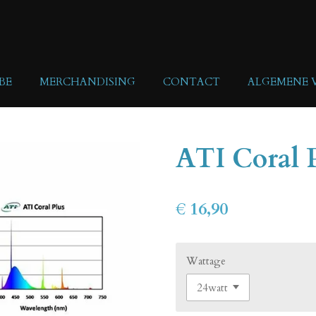
BE
MERCHANDISING
CONTACT
ALGEMENE
ATI Coral 
€ 16,90
Wattage