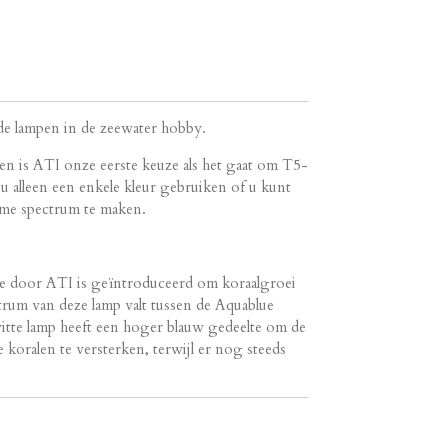
de lampen in de zeewater hobby.
en is ATI onze eerste keuze als het gaat om T5-
 alleen een enkele kleur gebruiken of u kunt
eme spectrum te maken.
ie door ATI is geïntroduceerd om koraalgroei
trum van deze lamp valt tussen de Aquablue
witte lamp heeft een hoger blauw gedeelte om de
 koralen te versterken, terwijl er nog steeds