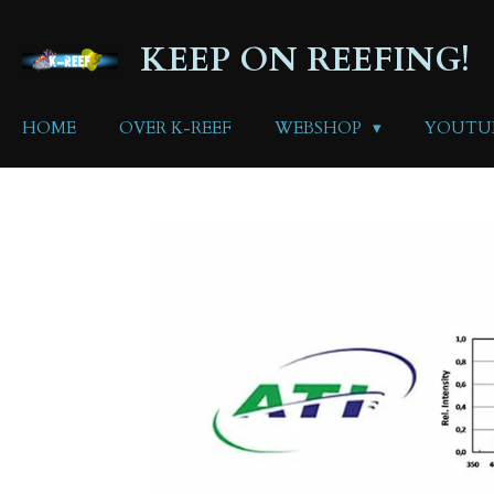
Ga
direct
KEEP ON REEFING!
naar
de
hoofdinhoud
HOME
OVER K-REEF
WEBSHOP
YOUTU