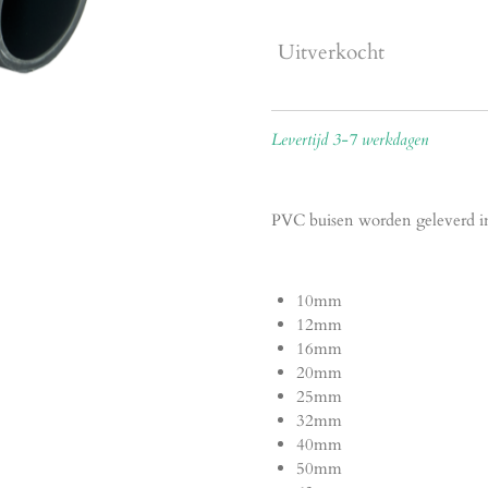
Uitverkocht
Levertijd 3-7 werkdagen
PVC buisen worden geleverd in
10mm
12mm
16mm
20mm
25mm
32mm
40mm
50mm