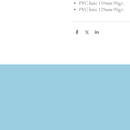
PVC knie 110mm 90gr.
PVC knie 125mm 90gr.
D
D
S
e
e
h
l
e
a
e
l
r
n
e