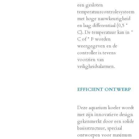
een gesloten
temperatuurcontrolesysteem
met hoge nauwkeurigheid
en laag differentiaal (0,5 °
C). De temperatuur kan in °
C of ° F worden
weergegeven en de
controller is tevens
voorzien van
veiligheidsalarmen.
EFFICIENT ONTWERP
Deze aquarium koeler wordt
met zijn innovatieve design
gekenmerkt door een solide
basisstructuur, speciaal
ontworpen voor maximum