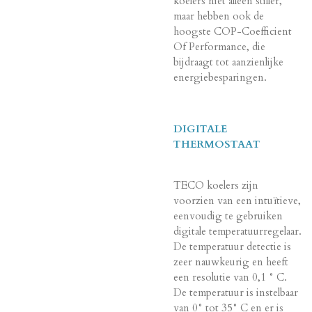
koelers niet alleen stiller,
maar hebben ook de
hoogste COP-Coefficient
Of Performance, die
bijdraagt tot aanzienlijke
energiebesparingen.
DIGITALE
THERMOSTAAT
TECO koelers zijn
voorzien van een intuïtieve,
eenvoudig te gebruiken
digitale temperatuurregelaar.
De temperatuur detectie is
zeer nauwkeurig en heeft
een resolutie van 0,1 ° C.
De temperatuur is instelbaar
van 0° tot 35° C en er is