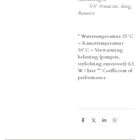
3/4" 16mm int. slang
diameter
* Watertemperatuur 25°C
– Kamertemperatuur
30°C – Verwarming
belasting (pompen,
verlichting enzovoort) 0,5
W / liter ** Coefficient of
performance
D
D
S
D
e
e
h
e
l
e
a
l
e
l
r
e