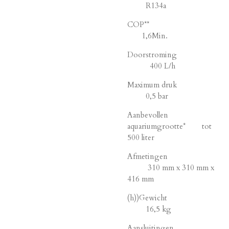
R134a
COP**
1,6Min.
Doorstroming
400 L/h
Maximum druk
0,5 bar
Aanbevollen
aquariumgrootte* tot
500 liter
Afmetingen
310 mm x 310 mm x
416 mm
(h))Gewicht
16,5 kg
Aansluitingen