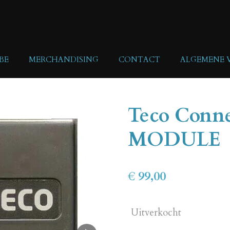
BE
MERCHANDISING
CONTACT
ALGEMENE
Teco Conn
MODULE
€ 99,00
Uitverkocht