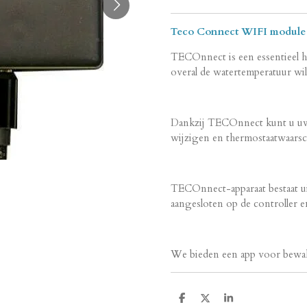
Teco Connect WIFI module
TECOnnect is een essentieel h
overal de watertemperatuur wil
Dankzij TECOnnect kunt u uw 
wijzigen en thermostaatwaar
TECOnnect-apparaat bestaat ui
aangesloten op de controller
We bieden een app voor bewaki
D
D
S