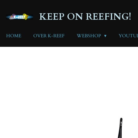
Ga
direct
KEEP ON REEFING!
naar
de
hoofdinhoud
HOME
OVER K-REEF
WEBSHOP
YOUTU