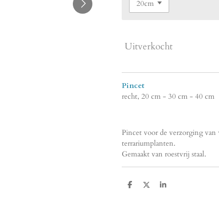
Uitverkocht
Pincet
recht, 20 cm - 30 cm - 40 cm
Pincet voor de verzorging van
terrariumplanten.
Gemaakt van roestvrij staal.
D
D
S
e
e
h
l
e
a
e
l
r
n
e