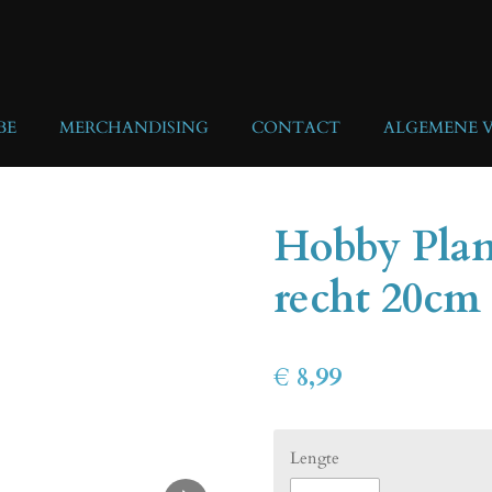
BE
MERCHANDISING
CONTACT
ALGEMENE 
Hobby Plan
recht 20cm
€ 8,99
Lengte