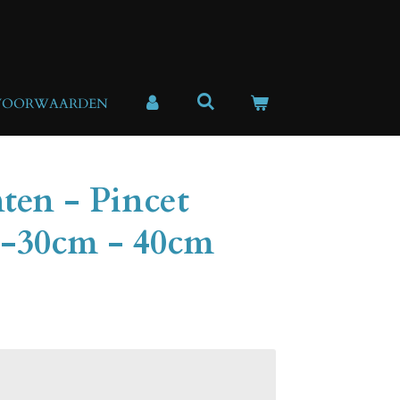
VOORWAARDEN
ten - Pincet
 -30cm - 40cm