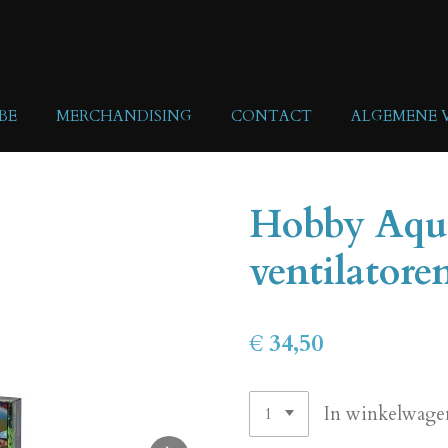
BE
MERCHANDISING
CONTACT
ALGEMENE
Hobby Aqua
ventilatore
€ 34,50
In winkelwage