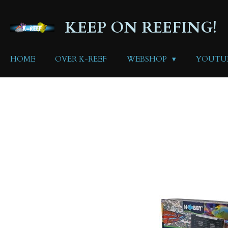
Ga
direct
KEEP ON REEFING!
naar
de
hoofdinhoud
HOME
OVER K-REEF
WEBSHOP
YOUTU