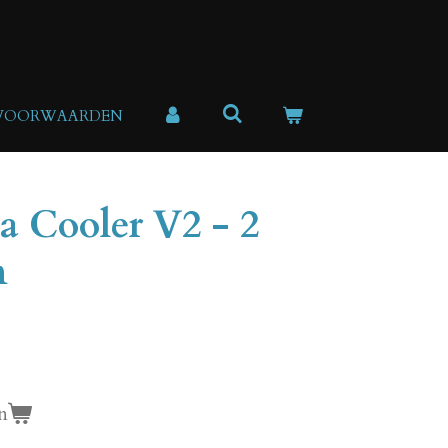
 VOORWAARDEN
 Cooler V2 - 2
n
n