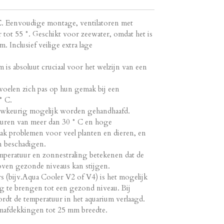
° C. Eenvoudige montage, ventilatoren met
r tot 55 °. Geschikt voor zeewater, omdat het is
. Inclusief veilige extra lage
 is absoluut cruciaal voor het welzijn van een
oelen zich pas op hun gemak bij een
° C.
uwkeurig mogelijk worden gehandhaafd.
uren van meer dan 30 ° C en hoge
k problemen voor veel planten en dieren, en
 beschadigen.
peratuur en zonnestraling betekenen dat de
oven gezonde niveaus kan stijgen.
s (bijv.Aqua Cooler V2 of V4) is het mogelijk
ug te brengen tot een gezond niveau. Bij
dt de temperatuur in het aquarium verlaagd.
umafdekkingen tot 25 mm breedte.