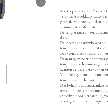
Koelt aquaria tot 120 l tot 4 
veiligheidsafdekking kantelbaa
gemaakt van roestvrij aluminium
spanningstransformator.
De temperatuur in een aquarium
dier.
De meeste aquariumbewoners v
temperatuur tussen de 24 - 26 
Deze temperatuur moet zo na
Daarentegen vormen temperat
temperatuurschommelingen vaa
kunnen ze deze verzwakken en
Verlichting, pompen, kamertem
temperatuur in het aquarium b
Met behulp van aquariumkoeler
om een ​​hoge temperatuur ter
afkoeling door verdamping wor
Voor glazen ruiten en aquari