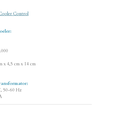
ooler Control
oeler:
.000
m x 4,5 cm x 14 cm
ransformator:
, 50-60 Hz
A