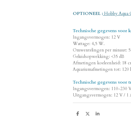
OPTIONEEL :
Hobby Aqua C
Technische gegevens voor k
Ingangsvermogen: 12 V
Wattage: 4,5 W.
Omwentelingen per minuut: 5
Geluidsopwekking: <35 dB
Afmetingen koeleenheid: 18 c
Aquariumafmetingen tot: 120 l
Technische gegevens voor t
Ingangsvermogen: 110-230 V
Uitgangsvermogen: 12 V / 1 
D
D
S
e
e
h
l
e
a
e
l
r