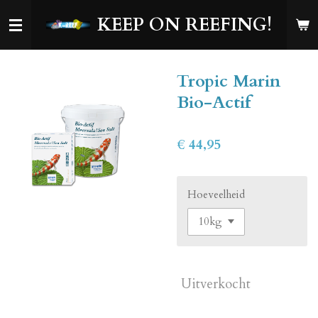
Ga
KEEP ON REEFING!
direct
naar
de
Tropic Marin
hoofdinhoud
Bio-Actif
€ 44,95
Hoeveelheid
Uitverkocht