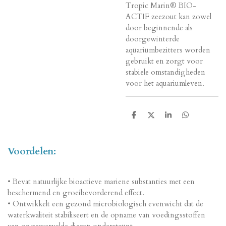
Tropic Marin® BIO-
ACTIF zeezout kan zowel
door beginnende als
doorgewinterde
aquariumbezitters worden
gebruikt en zorgt voor
stabiele omstandigheden
voor het aquariumleven.
D
D
S
D
e
e
h
e
l
e
a
l
e
l
r
e
n
e
n
Voordelen:
• Bevat natuurlijke bioactieve mariene substanties met een
beschermend en groeibevorderend effect.
• Ontwikkelt een gezond microbiologisch evenwicht dat de
waterkwaliteit stabiliseert en de opname van voedingsstoffen