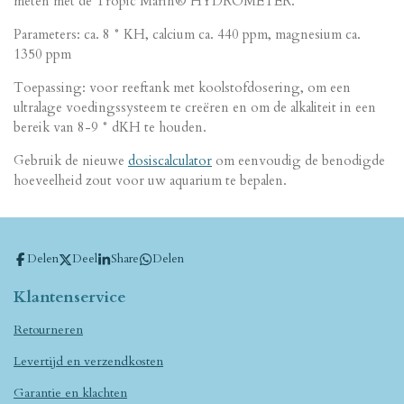
meten met de Tropic Marin® HYDROMETER.
Parameters: ca. 8 ° KH, calcium ca. 440 ppm, magnesium ca.
1350 ppm
Toepassing: voor reeftank met koolstofdosering, om een ​​
ultralage voedingssysteem te creëren en om de alkaliteit in een
bereik van 8-9 ° dKH te houden.
Gebruik de nieuwe
dosiscalculator
om eenvoudig de benodigde
hoeveelheid zout voor uw aquarium te bepalen.
Delen
Deel
Share
Delen
Klantenservice
Retourneren
Levertijd en verzendkosten
Garantie en klachten