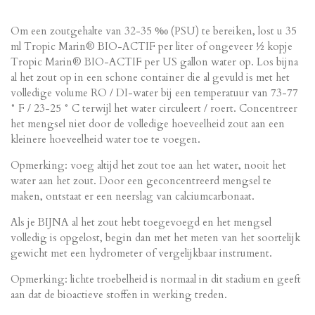
Om een ​​zoutgehalte van 32-35 ‰ (PSU) te bereiken, lost u 35
ml Tropic Marin® BIO-ACTIF per liter of ongeveer ½ kopje
Tropic Marin® BIO-ACTIF per US gallon water op. Los bijna
al het zout op in een schone container die al gevuld is met het
volledige volume RO / DI-water bij een temperatuur van 73-77
° F / 23-25 ​​° C terwijl het water circuleert / roert. Concentreer
het mengsel niet door de volledige hoeveelheid zout aan een
kleinere hoeveelheid water toe te voegen.
Opmerking: voeg altijd het zout toe aan het water, nooit het
water aan het zout. Door een geconcentreerd mengsel te
maken, ontstaat er een neerslag van calciumcarbonaat.
Als je BIJNA al het zout hebt toegevoegd en het mengsel
volledig is opgelost, begin dan met het meten van het soortelijk
gewicht met een hydrometer of vergelijkbaar instrument.
Opmerking: lichte troebelheid is normaal in dit stadium en geeft
aan dat de bioactieve stoffen in werking treden.