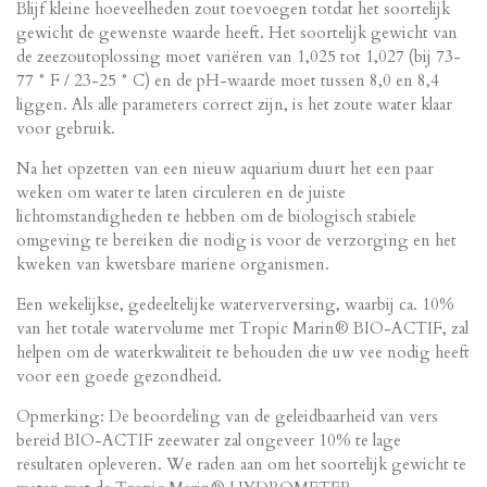
Blijf kleine hoeveelheden zout toevoegen totdat het soortelijk
gewicht de gewenste waarde heeft. Het soortelijk gewicht van
de zeezoutoplossing moet variëren van 1,025 tot 1,027 (bij 73-
77 ° F / 23-25 ​​° C) en de pH-waarde moet tussen 8,0 en 8,4
liggen. Als alle parameters correct zijn, is het zoute water klaar
voor gebruik.
Na het opzetten van een nieuw aquarium duurt het een paar
weken om water te laten circuleren en de juiste
lichtomstandigheden te hebben om de biologisch stabiele
omgeving te bereiken die nodig is voor de verzorging en het
kweken van kwetsbare mariene organismen.
Een wekelijkse, gedeeltelijke waterverversing, waarbij ca. 10%
van het totale watervolume met Tropic Marin® BIO-ACTIF, zal
helpen om de waterkwaliteit te behouden die uw vee nodig heeft
voor een goede gezondheid.
Opmerking: De beoordeling van de geleidbaarheid van vers
bereid BIO-ACTIF zeewater zal ongeveer 10% te lage
resultaten opleveren. We raden aan om het soortelijk gewicht te