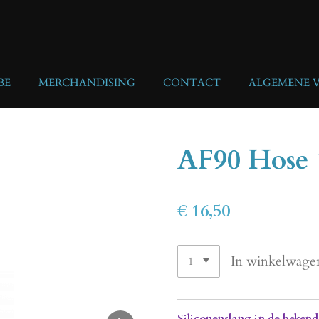
BE
MERCHANDISING
CONTACT
ALGEMENE 
AF90 Hos
€ 16,50
In winkelwage
Siliconenslang in de bekend