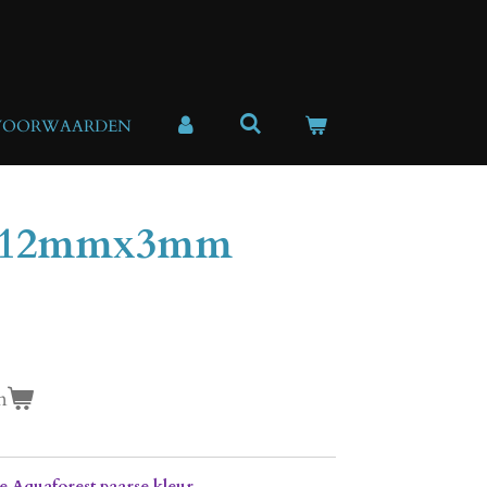
VOORWAARDEN
e 12mmx3mm
n
e Aquaforest paarse kleur