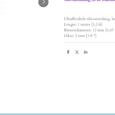
Ultraflexibele siliconenslang, 
Lengte: 1 meter (3,3 ft)
Binnendiameter: 12 mm (0,47 
Dikte: 3 mm (1/8 ″)
D
D
S
e
e
h
l
e
a
e
l
r
n
e