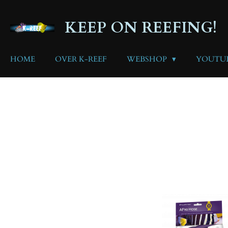
Ga
direct
KEEP ON REEFING!
naar
de
hoofdinhoud
HOME
OVER K-REEF
WEBSHOP
YOUTU