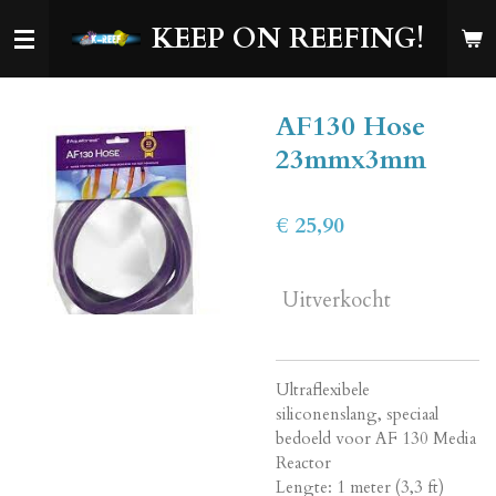
Ga
KEEP ON REEFING!
direct
naar
de
AF130 Hose
hoofdinhoud
23mmx3mm
€ 25,90
Uitverkocht
Ultraflexibele
siliconenslang, speciaal
bedoeld voor AF 130 Media
Reactor
Lengte: 1 meter (3,3 ft)