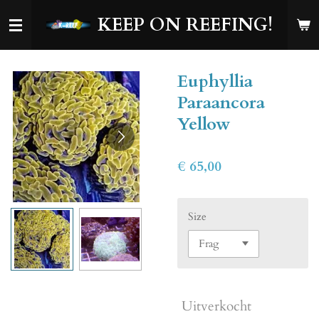
Ga
KEEP ON REEFING!
direct
naar
de
Euphyllia
hoofdinhoud
Paraancora
Yellow
€ 65,00
Size
Uitverkocht