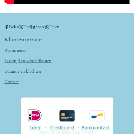
Delen
Deel
Share
Delen
Klantenservice
Retourneren
Levertijd en verzendkosten
Garantie en klachten
Contact