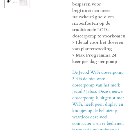
besparen voor
beginners en meer
nauwkeurigheid om
invoerfouten op de
traditionele LCD-
doseerpomp te voorkomen
> Ideaal voor het doseren
van plantenvoeding
> Max Programma 24
keer per dag per pomp
De Jecod WiFi doseerpomp
3.4 is de nieuwste
doseerpomp van het merk
Jecod / Jebao. Deze nieuwe
doseerpomp is uitgerust met
WiFi, heeft geen display en
knopjes op de behuizing
waardoor deze veel
compacter is en te bedienen
is vanaf de smartphone of