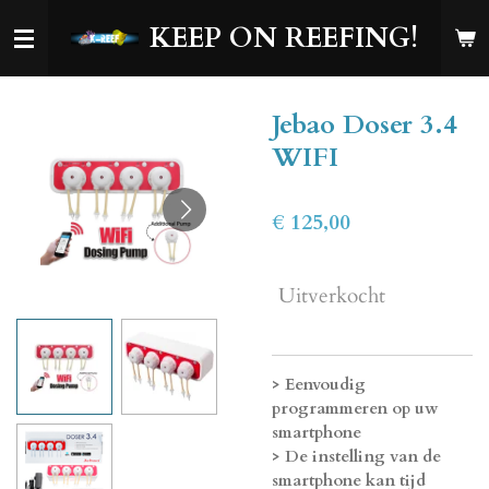
Ga
KEEP ON REEFING!
direct
naar
de
Jebao Doser 3.4
hoofdinhoud
WIFI
€ 125,00
Uitverkocht
> Eenvoudig
programmeren op uw
smartphone
> De instelling van de
smartphone kan tijd