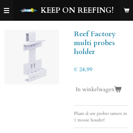
Ga
KEEP ON REEFING!
direct
naar
de
Reef Factory
hoofdinhoud
multi probes
holder
€ 24,99
In winkelwagen
Plaats al uw probes samen in
1 mooie houder!