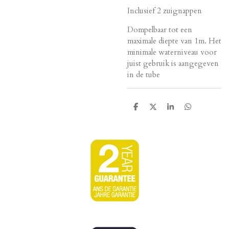
Inclusief 2 zuignappen
Dompelbaar tot een
maximale diepte van 1m. Het
minimale waterniveau voor
juist gebruik is aangegeven
in de tube
D
D
S
D
e
e
h
e
l
e
a
l
e
l
r
e
n
e
n