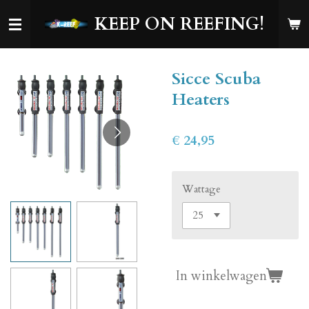
Ga
KEEP ON REEFING!
direct
naar
de
Sicce Scuba
hoofdinhoud
Heaters
€ 24,95
Wattage
In winkelwagen