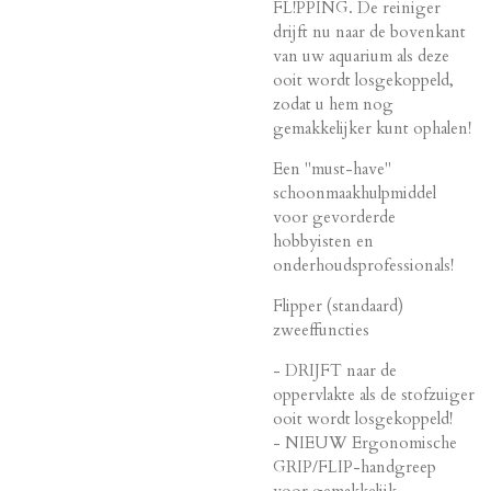
FL!PPING. De reiniger
drijft nu naar de bovenkant
van uw aquarium als deze
ooit wordt losgekoppeld,
zodat u hem nog
gemakkelijker kunt ophalen!
Een "must-have"
schoonmaakhulpmiddel
voor gevorderde
hobbyisten en
onderhoudsprofessionals!
Flipper (standaard)
zweeffuncties
- DRIJFT naar de
oppervlakte als de stofzuiger
ooit wordt losgekoppeld!
- NIEUW Ergonomische
GRIP/FLIP-handgreep
voor gemakkelijk