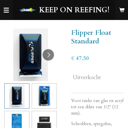
Ga
KEEP ON REEFING!
direct
naar
de
Flipper Float
hoofdinhoud
Standard
€ 47,50
Uitverkocht
Voor tanks van glas en acryl
tot een dikte van 1/2" (12
mm).
Schrobben, spiegelen,