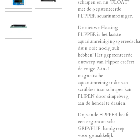
schrapen en nu *FLOAT*
met de gepatenteerde
FL!PPER aquariumreiniger.
De nieuwe Floating
FL!PPER is het laatste
aquariumreinigingsgereedsch
dat u ooit nodig zult
hebben! Het gepatenteerde
ontwerp van Flipper creëert
de enige 2-in-1
magnetische
aquariumreiniger die van
scrubber naar schraper kan
FLIPEN door simpelweg
aan de hendel te draaien.
Drijvende FL!PPER heeft
een ergonomische
GRIP/FLIP-handgreep
voor gemakkelijk